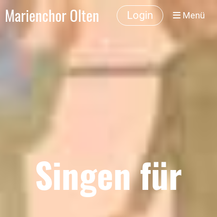
Marienchor Olten
Login
Menü
Singen für