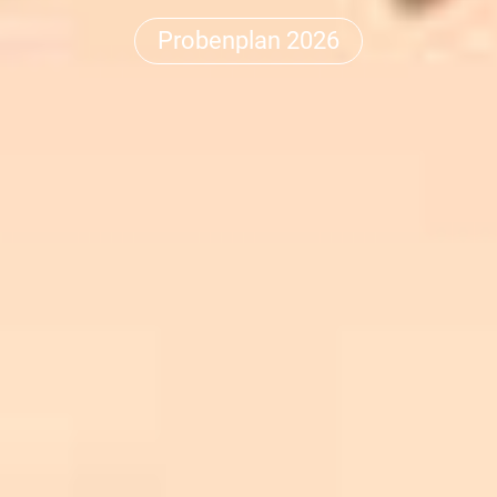
Probenplan 2026