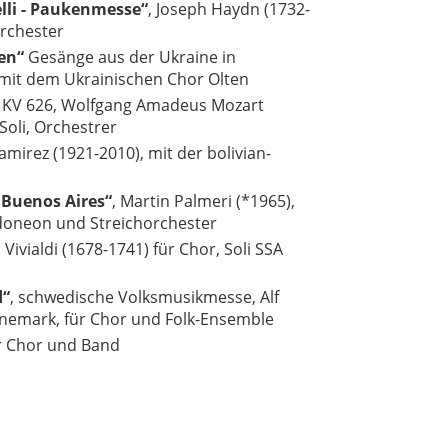
lli - Paukenmesse“
, Joseph Haydn (1732-
Orchester
ten“
Gesänge aus der Ukraine in
 mit dem Ukrainischen Chor Olten
,
KV 626, Wolfgang Amadeus Mozart
 Soli, Orchestrer
Ramirez (1921-2010), mit der bolivian-
 Buenos Aires“
, Martin Palmeri (*1965),
andoneon und Streichorchester
 Vivialdi (1678-1741) für Chor, Soli SSA
d“
, schwedische Volksmusikmesse, Alf
emark, für Chor und Folk-Ensemble
ür Chor und Band