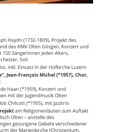
seph Haydn (1732-1809), Projekt des
und des KMV Olten Gösgen, Konzert und
t 150 SängerInnen jeden Alters,
hester, Soli
, inkl. Einsatz in der Hofkirche Luzern
e“
, Jean-François Michel (*1957), Chor,
t
b de Haan (*1959), Konzert und
en mit der Jugendmusik Olten
Bob Chilcott (*1955), mit Jazztrio
rojekt
am Religionenläuten zum Auftakt
isch Olten – anstelle des
angen gesungene Gebete verschiedener
turm der Marienkirche (Christentum,