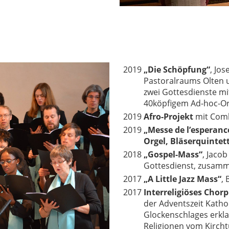
2019
„Die Schöpfung“
, Jo
Pastoralraums Olten 
zwei Gottesdienste mi
40köpfigem Ad-hoc-Orc
2019
Afro-Projekt
mit Combo
2019
„Messe de l’esperanc
Orgel, Bläserquintet
2018
„Gospel-Mass“
, Jaco
Gottesdienst, zusamm
2017
„A Little Jazz Mass“
, 
2017
Interreligiöses Chorp
der Adventszeit Kathol
Glockenschlages erkl
Religionen vom Kirch