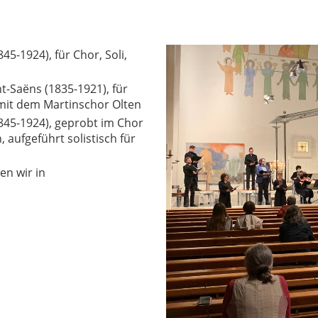
845-1924), für Chor, Soli,
nt-Saëns (1835-1921),
für
 mit dem Martinschor Olten
1845-1924), geprobt im Chor
 aufgeführt solistisch für
en wir in