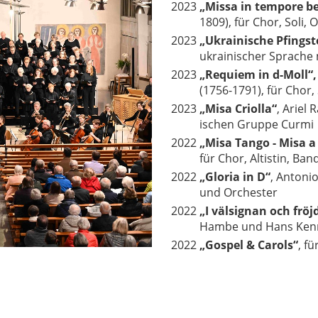
2023
„Missa in tempore be
1809), für Chor, Soli, 
2023
„Ukrainische Pfings
ukrainischer Sprache
2023
„Requiem in d-Moll“
(1756-1791), für Chor,
2023
„Misa Criolla“
, Ariel 
ischen Gruppe Curmi
2022
„Misa Tango - Misa a
für Chor, Altistin, B
2022
„Gloria in D“
, Antonio
und Orchester
2022
„I välsignan och fröj
Hambe und Hans Kenn
2022
„Gospel & Carols“
, f