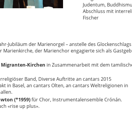
Judentum, Buddhismus 
Abschluss mit interre
Fischer
ahr-Jubiläum der Marienorgel – anstelle des Glockenschlags
r Marienkirche, der Marienchor engagierte sich als Gastgeb
 Migranten-Kirchen
in Zusammenarbeit mit dem tamilisch
rreligiöser Band, Diverse Auftritte an cantars 2015
t in Basel, an cantars Olten, an cantars Weltreligionen in
allen.
awton (*1959)
für Chor, Instrumentalensemble Crónán.
ch «rise up plus».