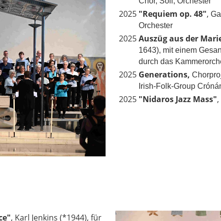
Chor, Soli, Orchester
2025
"Requiem op. 48"
,
Gab
Orchester
2025
Auszüg aus der Mari
1643), mit einem Gesan
durch das Kammerorches
2025
Generations,
Chorproj
Irish-Folk-Group Cróná
2025
"Nidaros Jazz Mass"
,
ce"
, Karl Jenkins (*1944), für