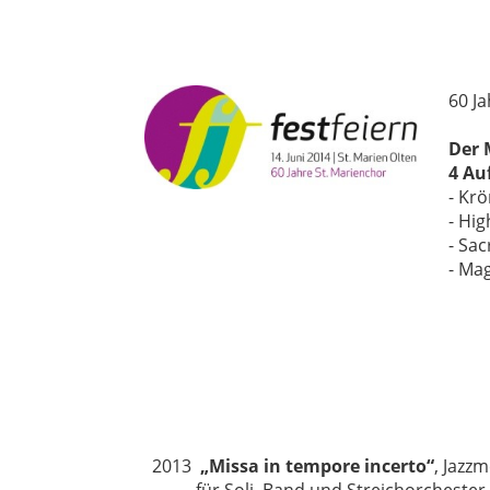
60 J
Der 
4 Auf
- Kr
- Hig
- Sac
- Ma
2013
„Missa in tempore incerto“
, Jazz